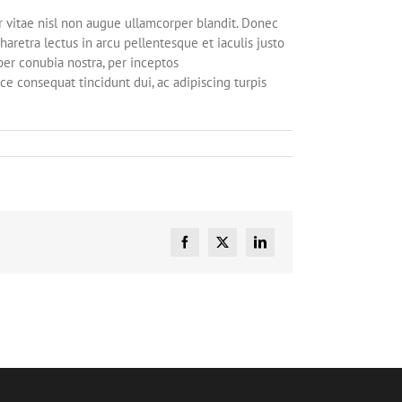
 vitae nisl non augue ullamcorper blandit. Donec
haretra lectus in arcu pellentesque et iaculis justo
per conubia nostra, per inceptos
ce consequat tincidunt dui, ac adipiscing turpis
Facebook
X
LinkedIn