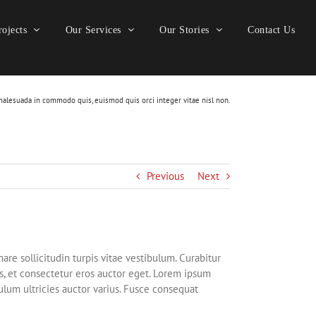
ojects
Our Services
Our Stories
Contact Us
malesuada in commodo quis, euismod quis orci integer vitae nisl non.
Previous
Next
are sollicitudin turpis vitae vestibulum. Curabitur
s, et consectetur eros auctor eget. Lorem ipsum
bulum ultricies auctor varius. Fusce consequat