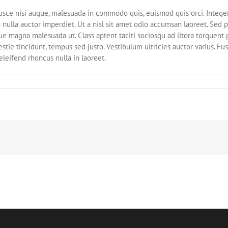
ce nisi augue, malesuada in commodo quis, euismod quis orci. Integer
n nulla auctor imperdiet. Ut a nisl sit amet odio accumsan laoreet. Sed p
ue magna malesuada ut. Class aptent taciti sociosqu ad litora torquent 
tie tincidunt, tempus sed justo. Vestibulum ultricies auctor varius. Fus
eleifend rhoncus nulla in laoreet.