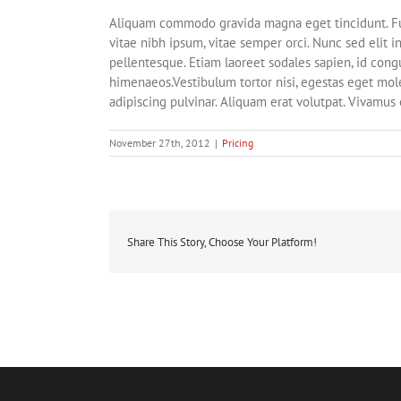
Aliquam commodo gravida magna eget tincidunt. Fus
vitae nibh ipsum, vitae semper orci. Nunc sed elit i
pellentesque. Etiam laoreet sodales sapien, id cong
himenaeos.Vestibulum tortor nisi, egestas eget moles
adipiscing pulvinar. Aliquam erat volutpat. Vivamus 
November 27th, 2012
|
Pricing
Share This Story, Choose Your Platform!