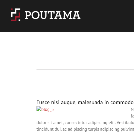
Skip
to
content
Fusce nisi augue, malesuada in commodo q
N
f
dolor sit amet, consectetur adipiscing elit. Vestibu
tincidunt dui, ac adipiscing turpis adipiscing pulvin