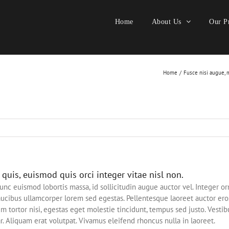
Home
About Us
Our Pr
Home
Fusce nisi augue, 
uis, euismod quis orci integer vitae nisl non.
unc euismod lobortis massa, id sollicitudin augue auctor vel. Integer orn
aucibus ullamcorper lorem sed egestas. Pellentesque laoreet auctor ero
lum tortor nisi, egestas eget molestie tincidunt, tempus sed justo. Vesti
ar. Aliquam erat volutpat. Vivamus eleifend rhoncus nulla in laoreet.